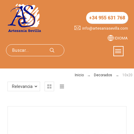
+34 955 631 768
info@artesaniasevilla.com
IDIOMA
Inicio
Decorados
10x20
Relevancia