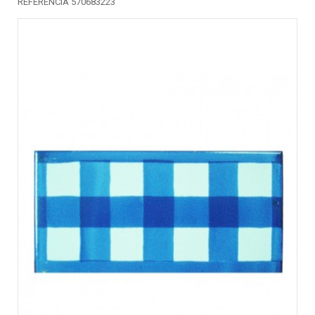
REFERENCIA 570683223