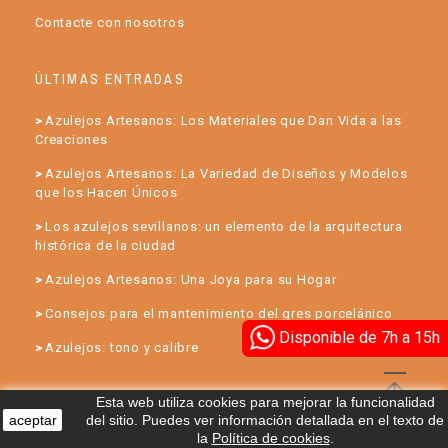
Contacte con nosotros
ÚLTIMAS ENTRADAS
Azulejos Artesanos: Los Materiales que Dan Vida a las
Creaciones
Azulejos Artesanos: La Variedad de Diseños y Modelos
que los Hacen Únicos
Los azulejos sevillanos: un elemento de la arquitectura
histórica de la ciudad
Azulejos Artesanos: Una Joya para su Hogar
Consejos para el mantenimiento del gres porcelánico
Disponible de 7h a 15h
Azulejos: tono y calibre
Esta web utiliza cookies para mejorar la funcionalidad
aceptar
del sitio. Puedes ver información detallada en el texto de
la
Política de cookies
.