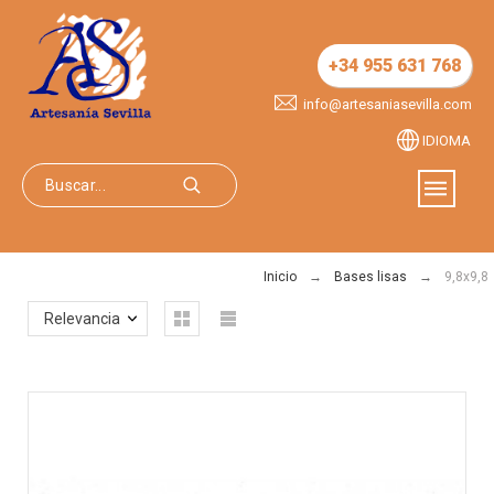
+34 955 631 768
info@artesaniasevilla.com
IDIOMA
Inicio
Bases lisas
9,8x9,8
Relevancia