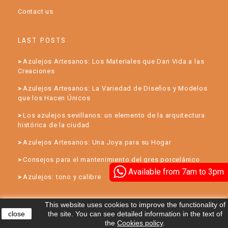
Contact us
LAST POSTS
Azulejos Artesanos: Los Materiales que Dan Vida a las
Creaciones
Azulejos Artesanos: La Variedad de Diseños y Modelos
que los Hacen Únicos
Los azulejos sevillanos: un elemento de la arquitectura
histórica de la ciudad
Azulejos Artesanos: Una Joya para su Hogar
Consejos para el mantenimiento del gres porcelánico
Available from 7am to 3pm
Azulejos: tono y calibre
This website uses cookies to improve the functionality of
close
the site. You can see detailed information in the text of
the
Cookies policy
.