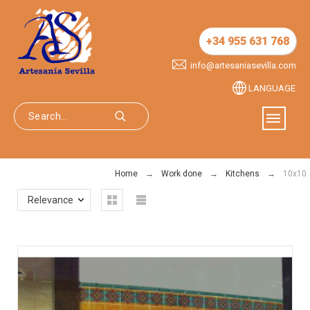
+34 955 631 768
info@artesaniasevilla.com
LANGUAGE
Home
Work done
Kitchens
10x10
Relevance