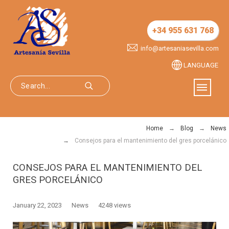
+34 955 631 768
info@artesaniasevilla.com
LANGUAGE
Home
Blog
News
Consejos para el mantenimiento del gres porcelánico
CONSEJOS PARA EL MANTENIMIENTO DEL
GRES PORCELÁNICO
January 22, 2023
News
4248 views