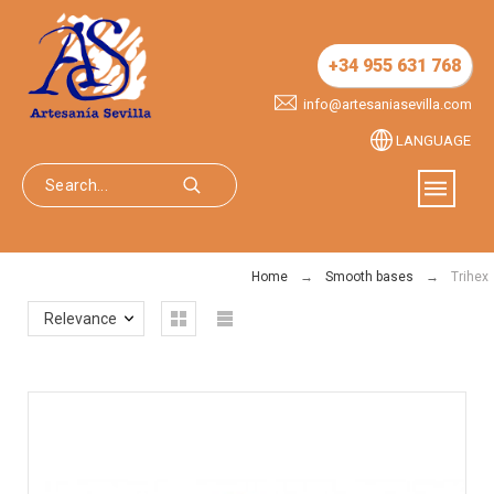
+34 955 631 768
info@artesaniasevilla.com
LANGUAGE
Home
Smooth bases
Trihex
Relevance