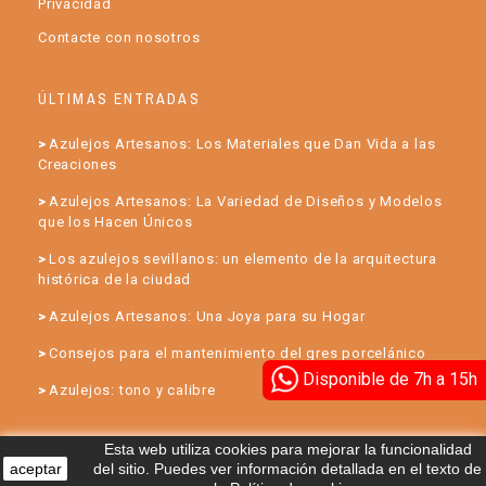
Privacidad
Contacte con nosotros
ÚLTIMAS ENTRADAS
Azulejos Artesanos: Los Materiales que Dan Vida a las
Creaciones
Azulejos Artesanos: La Variedad de Diseños y Modelos
que los Hacen Únicos
Los azulejos sevillanos: un elemento de la arquitectura
histórica de la ciudad
Azulejos Artesanos: Una Joya para su Hogar
Consejos para el mantenimiento del gres porcelánico
Disponible de 7h a 15h
Azulejos: tono y calibre
Esta web utiliza cookies para mejorar la funcionalidad
aceptar
del sitio. Puedes ver información detallada en el texto de