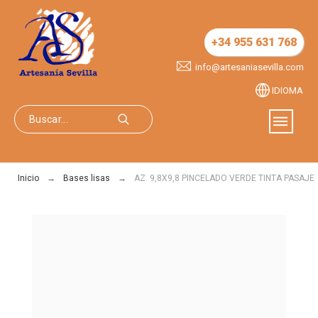
+34 955 631 768
info@artesaniasevilla.com
IDIOMA
Inicio
Bases lisas
AZ. 9,8X9,8 PINCELADO VERDE TINTA PASAJE