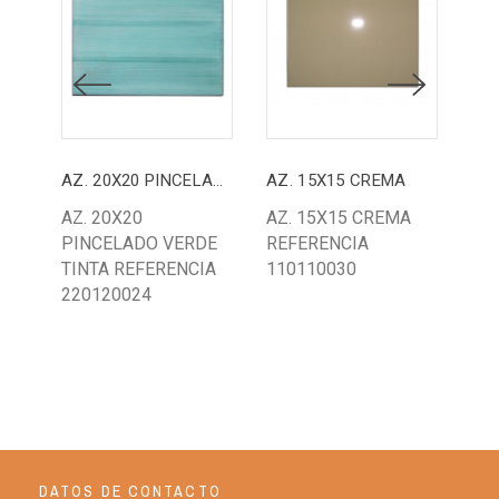
AZ. 20X20 PINCELADO VERDE TINTA
AZ. 15X15 CREMA
AZ. 20X20
AZ. 15X15 CREMA
AZ.
PINCELADO VERDE
REFERENCIA
AR
TINTA REFERENCIA
110110030
TI
220120024
R4
DATOS DE CONTACTO