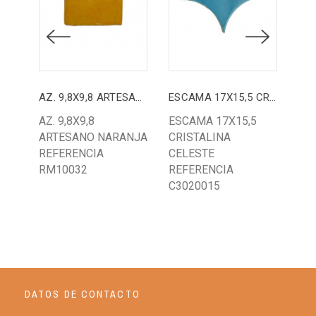
AZ. 9,8X9,8 ARTESANO NARANJA
ESCAMA 17X15,5 CRISTALINA CELESTE
AZ. 9,8X9,8
ESCAMA 17X15,5
AZ.
ARTESANO NARANJA
CRISTALINA
7,
REFERENCIA
CELESTE
VE
RM10032
REFERENCIA
RE
C3020015
R4
DATOS DE CONTACTO