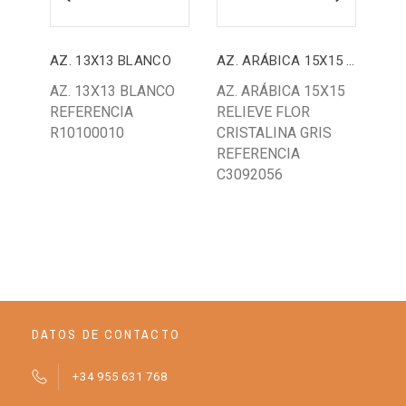
AZ. 13X13 BLANCO
AZ. ARÁBICA 15X15 FLOR CRISTALINA GRIS
AZ. 13X13 BLANCO
AZ. ARÁBICA 15X15
AZ.
REFERENCIA
RELIEVE FLOR
PI
R10100010
CRISTALINA GRIS
RE
REFERENCIA
32
C3092056
DATOS DE CONTACTO
+34 955 631 768