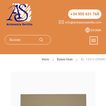
+34 955 631 768
info@artesaniasevilla.com
IDIOMA
Inicio
Bases lisas
AZ. 15X15 CREMA