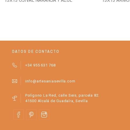
13X13 OJIVAL NARANJA Y AZUL
13X13 ARMO
DATOS DE CONTACTO
+34 955 631 768
info@artesaniasevilla.com
Polígono La Red, calle Seis, parcela 82.
41500 Alcalá de Guadaíra, Sevilla