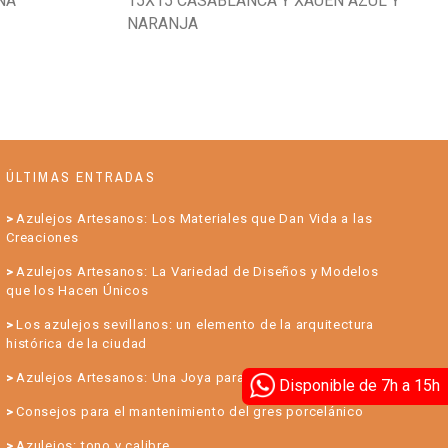
NA
15X15 CASABLANCA Y XAUEN AZUL Y
NARANJA
ÚLTIMAS ENTRADAS
Azulejos Artesanos: Los Materiales que Dan Vida a las
Creaciones
Azulejos Artesanos: La Variedad de Diseños y Modelos
que los Hacen Únicos
Los azulejos sevillanos: un elemento de la arquitectura
histórica de la ciudad
Azulejos Artesanos: Una Joya para su Hogar
Disponible de 7h a 15h
Consejos para el mantenimiento del gres porcelánico
Azulejos: tono y calibre