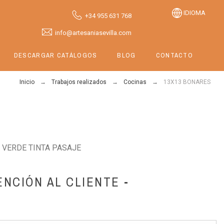
IDIOMA
+34 955 631 768
info@artesaniasevilla.com
DESCARGAR CATÁLOGOS
BLOG
CONTACTO
Inicio
Trabajos realizados
Cocinas
13X13 BONARES
 VERDE TINTA PASAJE
ENCIÓN AL CLIENTE -