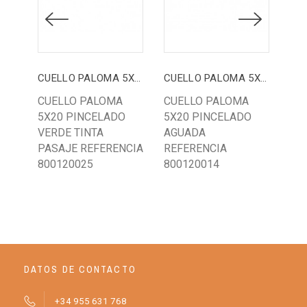
CUELLO PALOMA 5X20 VERDE TINTA PASAJE
CUELLO PALOMA 5X20 AGUADA
CUELLO PALOMA
CUELLO PALOMA
ES
5X20 PINCELADO
5X20 PINCELADO
PI
VERDE TINTA
AGUADA
TI
PASAJE REFERENCIA
REFERENCIA
49
800120025
800120014
DATOS DE CONTACTO
+34 955 631 768