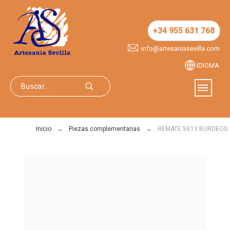
+34 955 631 768
info@artesaniasevilla.com
IDIOMA
Inicio
Piezas complementarias
REMATE 5X13 BURDEOS