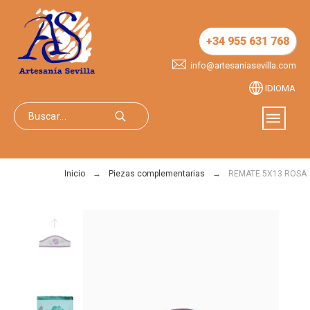
+34 955 631 768
info@artesaniasevilla.com
IDIOMA
Inicio
Piezas complementarias
REMATE 5X13 ROSA