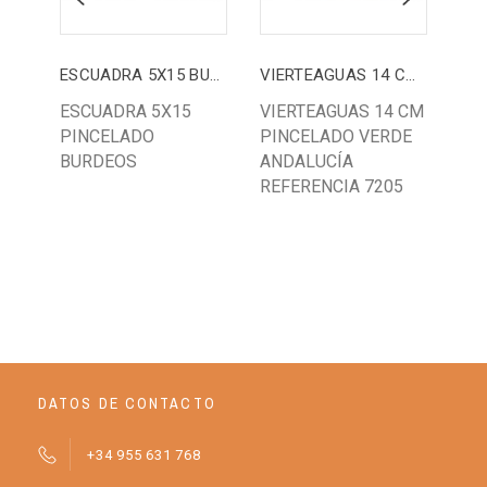
ESCUADRA 5X15 BURDEOS
VIERTEAGUAS 14 CM VERDE ANDALUCÍA
LI
ESCUADRA 5X15
VIERTEAGUAS 14 CM
LI
PINCELADO
PINCELADO VERDE
AR
BURDEOS
ANDALUCÍA
RE
REFERENCIA 7205
R7
DATOS DE CONTACTO
+34 955 631 768