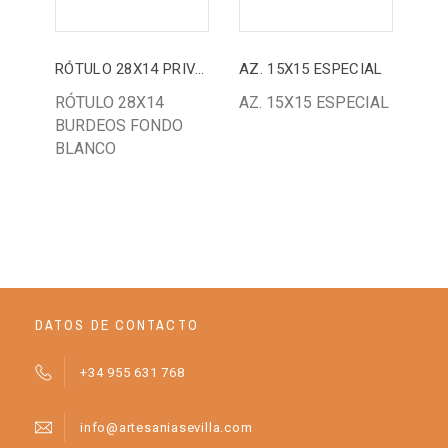
RÓTULO 28X14 PRIVADO
AZ. 15X15 ESPECIAL
AZ.
RÓTULO 28X14
AZ. 15X15 ESPECIAL
AZ.
BURDEOS FONDO
15
BLANCO
ES
EN
DATOS DE CONTACTO
+34 955 631 768
info@artesaniasevilla.com