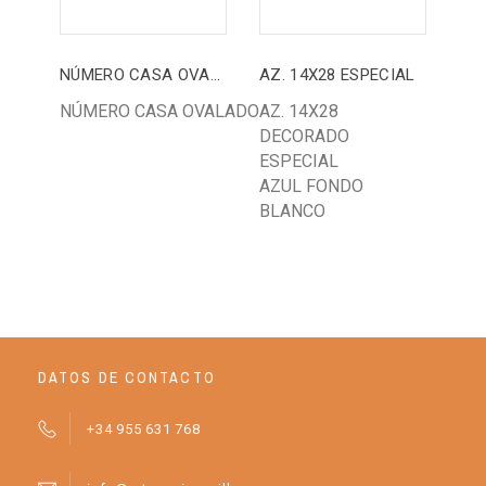
NÚMERO CASA OVALADO
AZ. 14X28 ESPECIAL
NÚMERO CASA OVALADO
AZ. 14X28
AZ
DECORADO
20
ESPECIAL
RE
AZUL FONDO
NA
BLANCO
MA
DATOS DE CONTACTO
+34 955 631 768