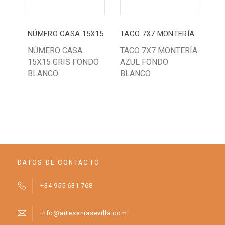
NÚMERO CASA 15X15
TACO 7X7 MONTERÍA
PL
NÚMERO CASA
TACO 7X7 MONTERÍA
PL
15X15 GRIS FONDO
AZUL FONDO
CU
BLANCO
BLANCO
AN
OR
DATOS DE CONTACTO
+34 955 631 768
info@artesaniasevilla.com