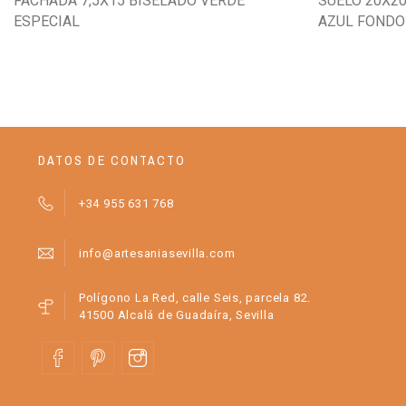
FACHADA 7,5X15 BISELADO VERDE
SUELO 20X20
ESPECIAL
AZUL FONDO
DATOS DE CONTACTO
+34 955 631 768
info@artesaniasevilla.com
Polígono La Red, calle Seis, parcela 82.
41500 Alcalá de Guadaíra, Sevilla