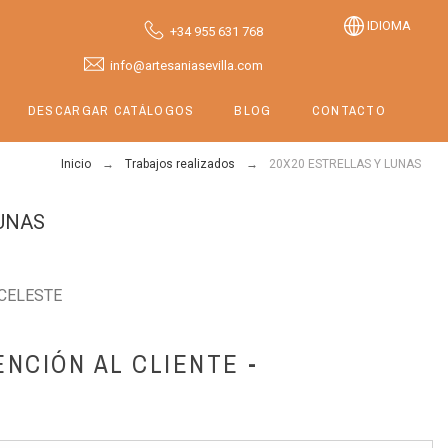
IDIOMA
+34 955 631 768
info@artesaniasevilla.com
DESCARGAR CATÁLOGOS
BLOG
CONTACTO
Inicio
Trabajos realizados
20X20 ESTRELLAS Y LUNAS
LUNAS
 CELESTE
ENCIÓN AL CLIENTE -