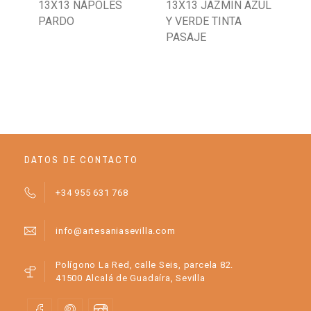
13X13 NÁPOLES
13X13 JAZMÍN AZUL
BA
PARDO
Y VERDE TINTA
CR
PASAJE
TI
DATOS DE CONTACTO
+34 955 631 768
info@artesaniasevilla.com
Polígono La Red, calle Seis, parcela 82.
41500 Alcalá de Guadaíra, Sevilla