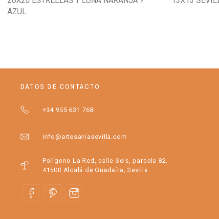
20X20 ESTRELLAS Y LUNA NARANJA Y
13X13 SEVIL
AZUL
DATOS DE CONTACTO
+34 955 631 768
info@artesaniasevilla.com
Polígono La Red, calle Seis, parcela 82.
41500 Alcalá de Guadaíra, Sevilla