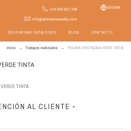
IDIOMA
+34 955 631 768
info@artesaniasevilla.com
DESCARGAR CATÁLOGOS
BLOG
CONTACTO
Inicio
Trabajos realizados
PISCINA CRISTALINA VERDE TINTA
VERDE TINTA
 VERDE TINTA
ENCIÓN AL CLIENTE -