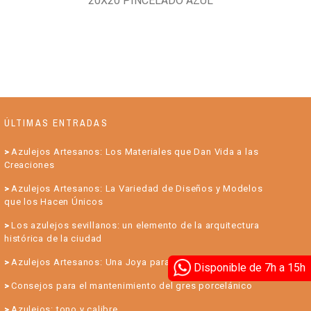
20X20 PINCELADO AZUL
ÚLTIMAS ENTRADAS
Azulejos Artesanos: Los Materiales que Dan Vida a las
Creaciones
Azulejos Artesanos: La Variedad de Diseños y Modelos
que los Hacen Únicos
Los azulejos sevillanos: un elemento de la arquitectura
histórica de la ciudad
Azulejos Artesanos: Una Joya para su Hogar
Disponible de 7h a 15h
Consejos para el mantenimiento del gres porcelánico
Azulejos: tono y calibre