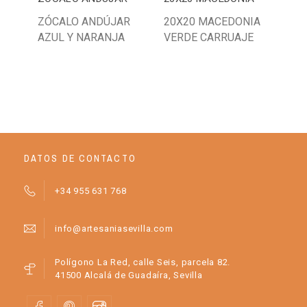
ZÓCALO ANDÚJAR
20X20 MACEDONIA
10
AZUL Y NARANJA
VERDE CARRUAJE
TI
DATOS DE CONTACTO
+34 955 631 768
info@artesaniasevilla.com
Polígono La Red, calle Seis, parcela 82.
41500 Alcalá de Guadaíra, Sevilla