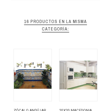
16 PRODUCTOS EN LA MISMA
CATEGORÍA:
ZÓCALO ANDÚJAR
20X20 MACEDONIA
10