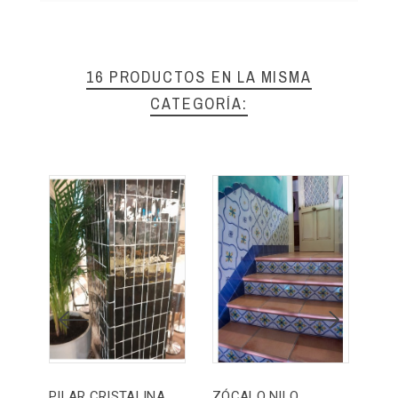
16 PRODUCTOS EN LA MISMA
CATEGORÍA:
PILAR CRISTALINA NEGRO
ZÓCALO NILO
20X