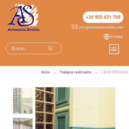
+34 955 631 768
info@artesaniasevilla.com
IDIOMA
Inicio
Trabajos realizados
14X28 PÉRGOLA