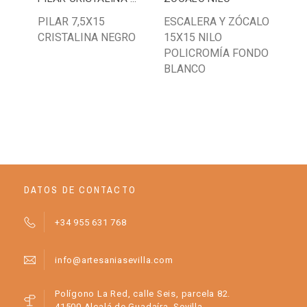
PILAR 7,5X15
ESCALERA Y ZÓCALO
20
CRISTALINA NEGRO
15X15 NILO
AZ
POLICROMÍA FONDO
BLANCO
DATOS DE CONTACTO
+34 955 631 768
info@artesaniasevilla.com
Polígono La Red, calle Seis, parcela 82.
41500 Alcalá de Guadaíra, Sevilla