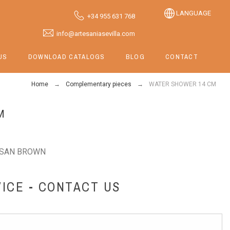
LANGUAGE
+34 955 631 768
info@artesaniasevilla.com
US
DOWNLOAD CATALOGS
BLOG
CONTACT
Home
Complementary pieces
WATER SHOWER 14 CM
M
ISAN BROWN
ICE - CONTACT US