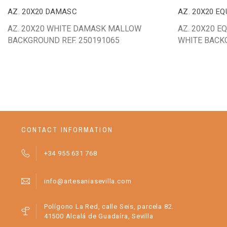
AZ. 20X20 DAMASC
AZ. 20X20 E
AZ. 20X20 WHITE DAMASK MALLOW
AZ. 20X20 
BACKGROUND REF. 250191065
WHITE BACKG
CONTACT INFORMATION
+34 955 631 768
info@artesaniasevilla.com
Polígono La Red, calle Seis, parcela 82.
41500 Alcalá de Guadaíra, Sevilla