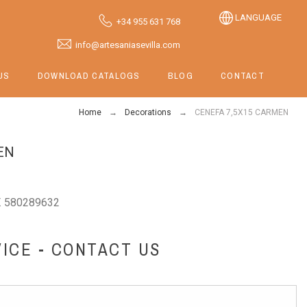
LANGUAGE
+34 955 631 768
info@artesaniasevilla.com
US
DOWNLOAD CATALOGS
BLOG
CONTACT
Home
Decorations
CENEFA 7,5X15 CARMEN
EN
. 580289632
ICE - CONTACT US