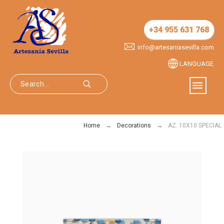
+34 955 631 768
info@artesaniasevilla.com
LANGUAGE
Home
Decorations
AZ. 10X10 SPECIAL