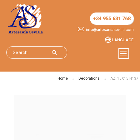
+34 955 631 768
info@artesaniasevilla.com
LANGUAGE
Home
Decorations
AZ. 15X15 H137