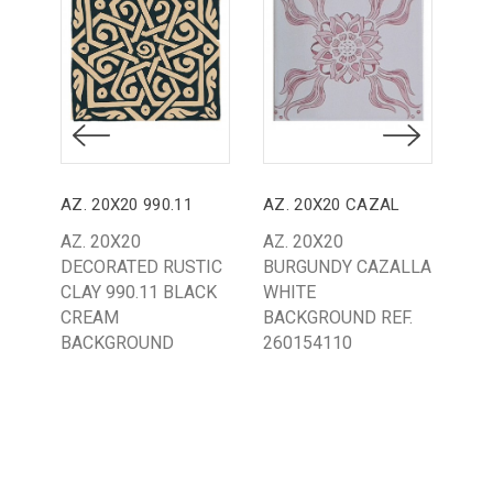
AZ. 20X20 990.11
AZ. 20X20 CAZAL
AZ.
AZ. 20X20
AZ. 20X20
AZ
DECORATED RUSTIC
BURGUNDY CAZALLA
GR
CLAY 990.11 BLACK
WHITE
WH
CREAM
BACKGROUND REF.
BA
BACKGROUND
260154110
M0