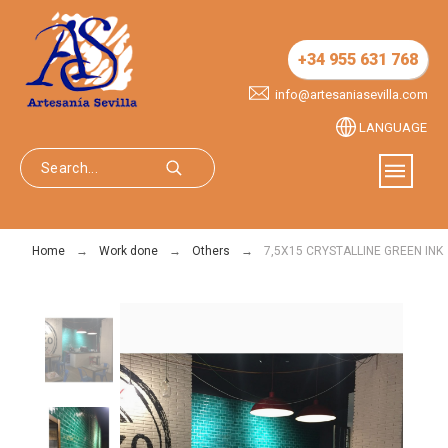
+34 955 631 768
info@artesaniasevilla.com
LANGUAGE
Home
Work done
Others
7,5X15 CRYSTALLINE GREEN INK