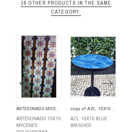
16 OTHER PRODUCTS IN THE SAME
CATEGORY:
ARTESONADO MICENAS
copy of AZL. 10X10 BLUE BRUSHED
DO
ARTESONADO 15X15
AZL. 10X10 BLUE
DO
MYCENES
BRUSHED
AR