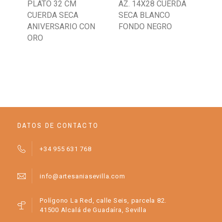
PLATO 32 CM
AZ. 14X28 CUERDA
AZ
CUERDA SECA
SECA BLANCO
ANIVERSARIO CON
FONDO NEGRO
ORO
DATOS DE CONTACTO
+34 955 631 768
info@artesaniasevilla.com
Polígono La Red, calle Seis, parcela 82.
41500 Alcalá de Guadaíra, Sevilla