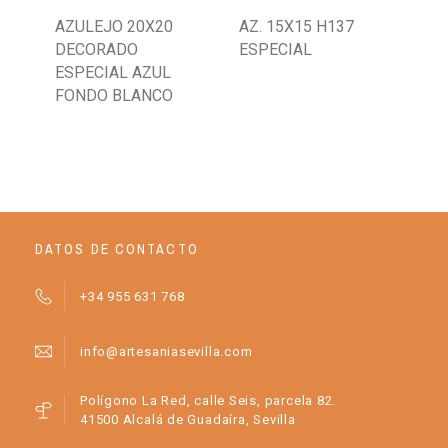
AZULEJO 20X20
AZ. 15X15 H137
AZ
DECORADO
ESPECIAL
ES
ESPECIAL AZUL
TI
FONDO BLANCO
DATOS DE CONTACTO
+34 955 631 768
info@artesaniasevilla.com
Polígono La Red, calle Seis, parcela 82.
41500 Alcalá de Guadaíra, Sevilla