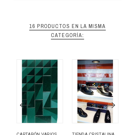
16 PRODUCTOS EN LA MISMA
CATEGORÍA:
CARTABÓN VARIOS FORMATOS
TIENDA CRISTALINA CORAL
20X