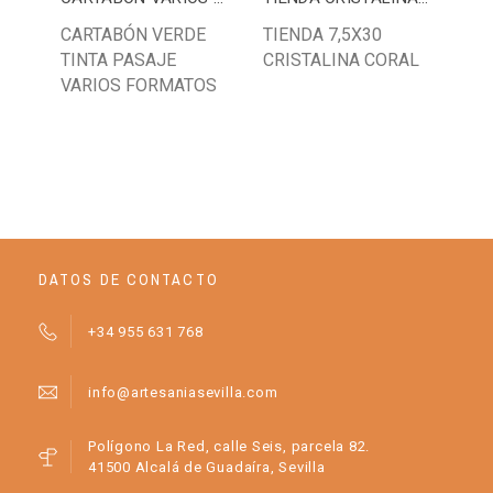
CARTABÓN VERDE
TIENDA 7,5X30
20
TINTA PASAJE
CRISTALINA CORAL
AZ
VARIOS FORMATOS
DATOS DE CONTACTO
+34 955 631 768
info@artesaniasevilla.com
Polígono La Red, calle Seis, parcela 82.
41500 Alcalá de Guadaíra, Sevilla