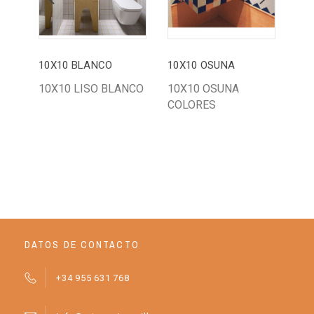
10X10 BLANCO
10X10 OSUNA
10X10 LISO BLANCO
10X10 OSUNA
PIS
COLORES
CR
TI
DATOS DE CONTACTO
+34 955 631 768