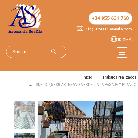
+34 955 631 768
info@artesaniasevilla.com
IDIOMA
Inicio
Trabajos realizados
SUELO 7,5X30 ARTESANO VERDE TINTA PASAJE Y BLANCO