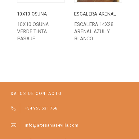
10X10 OSUNA
ESCALERA ARENAL
10X
10X10 OSUNA
ESCALERA 14X28
10
VERDE TINTA
ARENAL AZUL Y
PI
PASAJE
BLANCO
DATOS DE CONTACTO
+34 955 631 768
info@artesaniasevilla.com