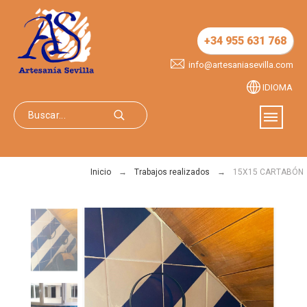
+34 955 631 768
info@artesaniasevilla.com
IDIOMA
Inicio
Trabajos realizados
15X15 CARTABÓN