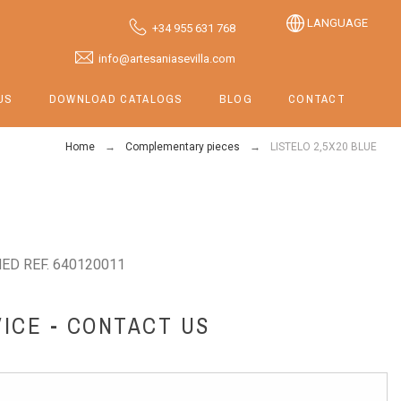
LANGUAGE
+34 955 631 768
info@artesaniasevilla.com
US
DOWNLOAD CATALOGS
BLOG
CONTACT
Home
Complementary pieces
LISTELO 2,5X20 BLUE
ED REF. 640120011
ICE - CONTACT US