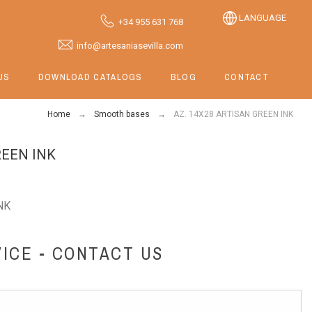
LANGUAGE
+34 955 631 768
info@artesaniasevilla.com
US
DOWNLOAD CATALOGS
BLOG
CONTACT
Home
Smooth bases
AZ. 14X28 ARTISAN GREEN INK
REEN INK
NK
ICE - CONTACT US