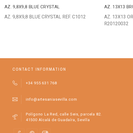
AZ. 9,8X9,8 BLUE CRYSTAL
AZ. 13X13 B
AZ. 9,8X9,8 BLUE CRYSTAL REF. C1012
AZ. 13X13 O
R20120032
CONTACT INFORMATION
+34 955 631 768
info@artesaniasevilla.com
Polígono La Red, calle Seis, parcela 82.
41500 Alcalá de Guadaíra, Sevilla