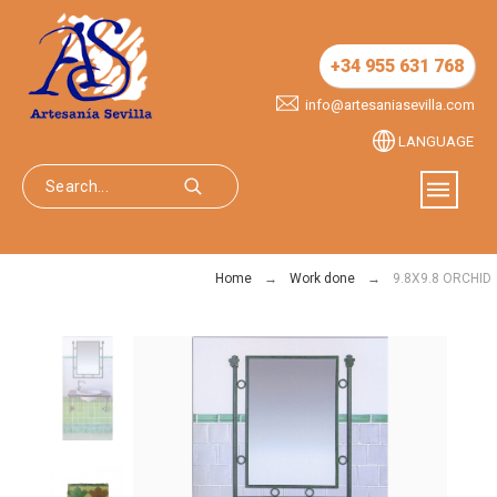
+34 955 631 768
info@artesaniasevilla.com
LANGUAGE
Home
Work done
9.8X9.8 ORCHID