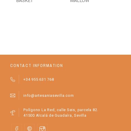
BASKET
MALLOW
AN
PO
AN
BA
CONTACT INFORMATION
+34 955 631 768
info@artesaniasevilla.com
Polígono La Red, calle Seis, parcela 82.
41500 Alcalá de Guadaíra, Sevilla