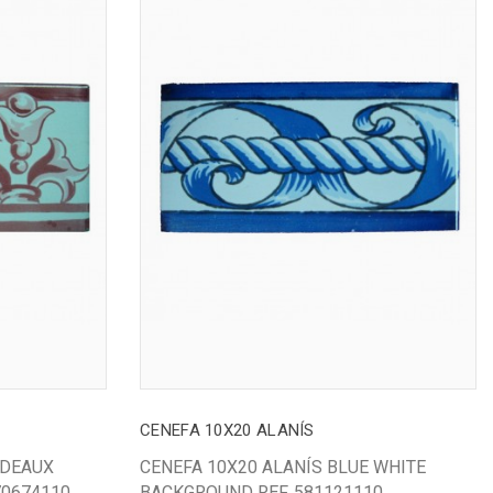
CENEFA 10X20 ALANÍS
RDEAUX
CENEFA 10X20 ALANÍS BLUE WHITE
70674110
BACKGROUND REF. 581121110