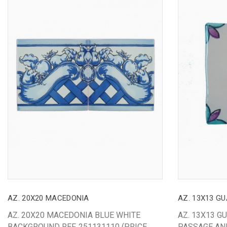
AZ. 20X20 MACEDONIA
AZ. 13X13 G
AZ. 20X20 MACEDONIA BLUE WHITE
AZ. 13X13 G
BACKGROUND REF. 251131110 (PRICE
PASSAGE AN