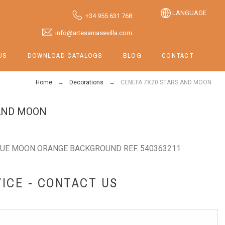
LANGUAGE
+34 955 631 768
info@artesaniasevilla.com
US
DOWNLOAD CATALOGS
BLOG
CONTACT
Home
Decorations
CENEFA 7X20 STARS AND MOON
 AND MOON
LUE MOON ORANGE BACKGROUND REF. 540363211
ICE - CONTACT US