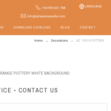
LANGUAGE
+34 955 631 768
info@artesaniasevilla.com
US
DOWNLOAD CATALOGS
BLOG
CONTACT
Home
Decorations
AZ. 15X15 POTTERY
ORANGE POTTERY WHITE BACKGROUND
ICE - CONTACT US