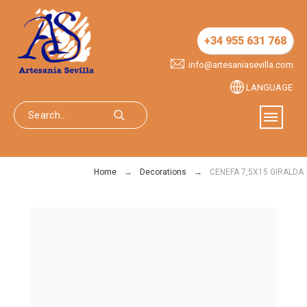
+34 955 631 768
info@artesaniasevilla.com
LANGUAGE
Home
Decorations
CENEFA 7,5X15 GIRALDA