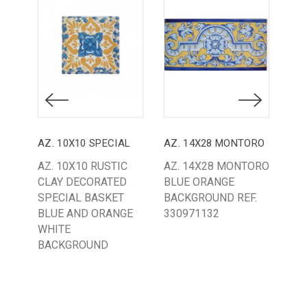
AZ. 10X10 SPECIAL
AZ. 14X28 MONTORO
AZ.
AZ. 10X10 RUSTIC
AZ. 14X28 MONTORO
AZ
CLAY DECORATED
BLUE ORANGE
OR
SPECIAL BASKET
BACKGROUND REF.
BA
BLUE AND ORANGE
330971132
26
WHITE
BACKGROUND